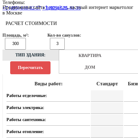
Телефоны:
Продвижение сайта
kornyak.ru
, частный интернет маркетолог
+7 (495) 648-82-57
+7 (929) 525-41-16
в Москве
РАСЧЕТ СТОИМОСТИ
Площадь, м²:
Кол-во санузлов:
ТИП ЗДАНИЯ:
КВАРТИРА
ДОМ
Пересчитать
Виды работ:
Стандарт
Бизн
Работы отделочные:
Работы электрика:
Работы сантехника:
Работы отопление: