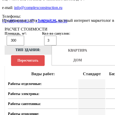
e-mail:
info@complexconstruction.ru
Телефоны:
Продвижение сайта
kornyak.ru
, частный интернет маркетолог 
+7 (495) 648-82-57
+7 (929) 525-41-16
РАСЧЕТ СТОИМОСТИ
Площадь, м²:
Кол-во санузлов:
ТИП ЗДАНИЯ:
КВАРТИРА
ДОМ
Пересчитать
Виды работ:
Стандарт
Би
Работы отделочные:
Работы электрика:
Работы сантехника:
Работы отопление: