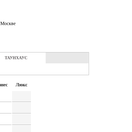
в Москве
ТАУНХАУС
знес
Люкс